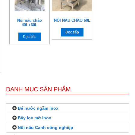
Nồi nấu cháo
NỒI NẤU CHÁO 60L
40L+60L
Đọc tiếp
Đọc tiếp
DANH MỤC SẢN PHẨM
Bể nước ngầm inox
Bẫy lọc mỡ Inox
Nồi nấu Canh công nghiệp