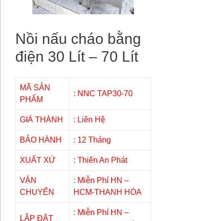
Nồi nấu cháo bằng
điện 30 Lít – 70 Lít
MÃ SẢN
: NNC TAP30-70
PHẨM
GIÁ THÀNH
: Liên Hệ
BẢO HÀNH
: 12 Tháng
XUẤT XỨ
: Thiên An Phát
VẬN
: Miễn Phí HN –
CHUYỂN
HCM-THANH HÓA
: Miễn Phí HN –
LẮP ĐẶT