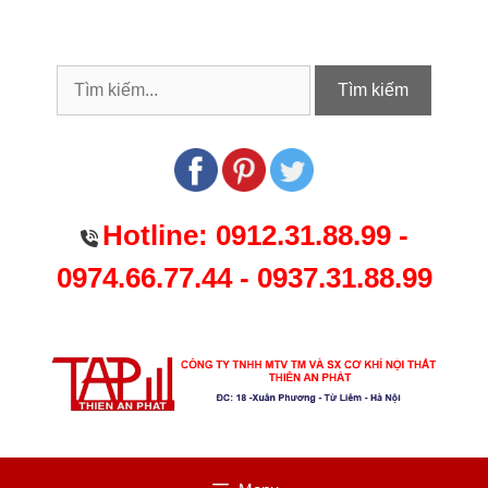
Chuyển
đến
nội
dung
Tìm kiếm
Hotline:
0912.31.88.99
-
0974.66.77.44
-
0937.31.88.99