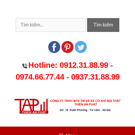
Chuyển
đến
nội
dung
Tìm kiếm
Hotline:
0912.31.88.99
-
0974.66.77.44
-
0937.31.88.99