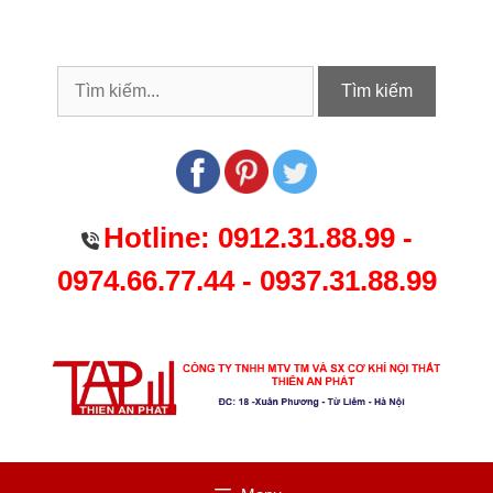
Chuyển
đến
nội
dung
Tìm kiếm
Hotline:
0912.31.88.99
-
0974.66.77.44
-
0937.31.88.99