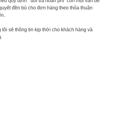
eo quy định “ đổi trả hoàn phí” còn mọi vấn đề
i quyết đền bù cho đơn hàng theo thỏa thuận
ển.
tôi sẽ thông tin kịp thời cho khách hàng và
.