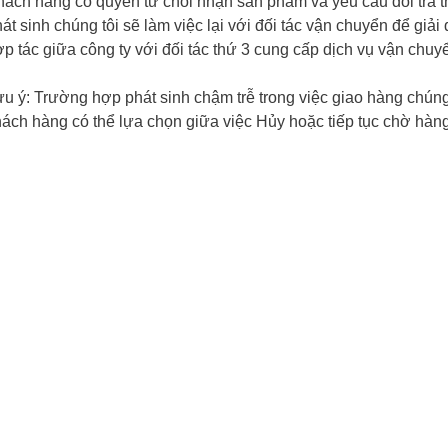
ách hàng có quyền từ chối nhận sản phẩm và yêu cầu đổi trả th
át sinh chúng tôi sẽ làm việc lại với đối tác vận chuyển để giả
p tác giữa công ty với đối tác thứ 3 cung cấp dịch vụ vận chuy
u ý: Trường hợp phát sinh chậm trễ trong việc giao hàng chúng 
ách hàng có thể lựa chọn giữa việc Hủy hoặc tiếp tục chờ hàng