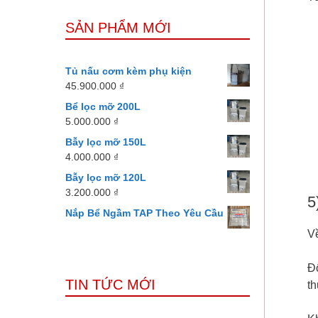
SẢN PHẨM MỚI
Tủ nấu cơm kèm phụ kiện
45.900.000
₫
Bể lọc mỡ 200L
5.000.000
₫
Bẫy lọc mỡ 150L
4.000.000
₫
Bẫy lọc mỡ 120L
3.200.000
₫
5
Nắp Bể Ngầm TAP Theo Yêu Cầu
Về
Đ
TIN TỨC MỚI
th