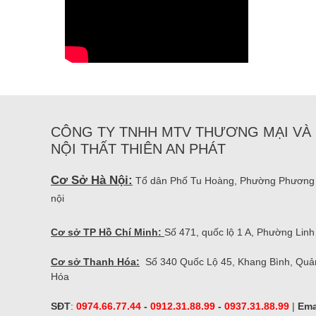
CÔNG TY TNHH MTV THƯƠNG MẠI VÀ 
NỘI THẤT THIÊN AN PHÁT
Cơ Sở Hà Nội:
Tổ dân Phố Tu Hoàng, Phường Phương
nội
Cơ sở TP Hồ Chí Minh:
Số 471, quốc lộ 1 A, Phường Li
Cơ sở Thanh Hóa:
Số 340 Quốc Lộ 45, Khang Bình, Quả
Hóa
SĐT
:
0974.66.77.44
-
0912.31.88.99
-
0937.31.88.99
|
Ema