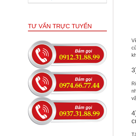
TƯ VẤN TRỰC TUYẾN
Về
củ
k
3
R
nh
v
4
c
T