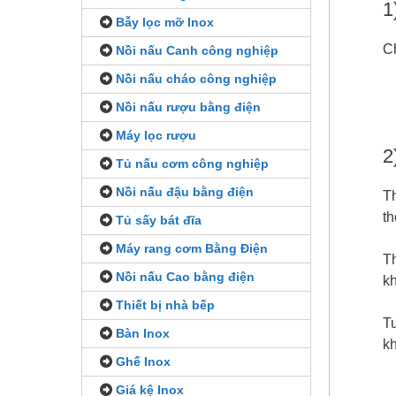
1
Bẫy lọc mỡ Inox
C
Nồi nấu Canh công nghiệp
Nồi nấu cháo công nghiệp
Nồi nấu rượu bằng điện
Máy lọc rượu
2
Tủ nấu cơm công nghiệp
Nồi nấu đậu bằng điện
Th
th
Tủ sấy bát đĩa
Máy rang cơm Bằng Điện
Th
Nồi nấu Cao bằng điện
kh
Thiết bị nhà bếp
Tu
Bàn Inox
k
Ghế Inox
Giá kệ Inox