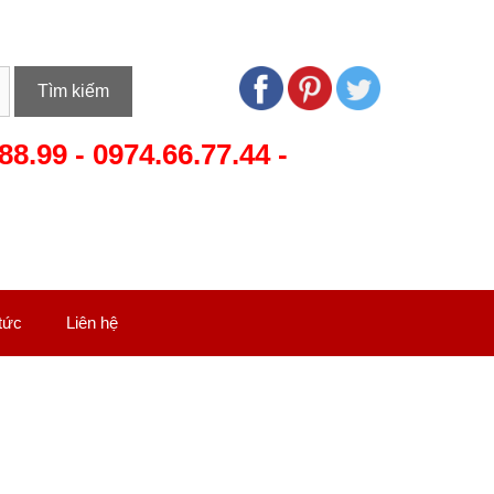
Tìm kiếm
88.99
-
0974.66.77.44
-
 tức
Liên hệ