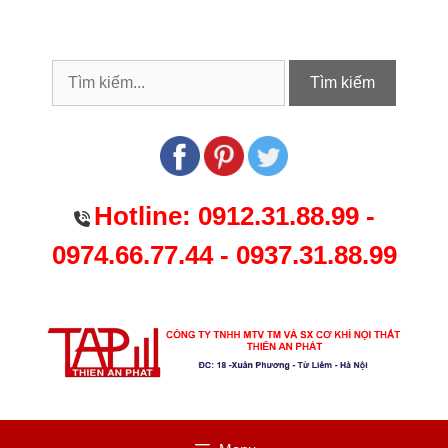
Chuyển
đến
nội
dung
Tìm kiếm
Hotline:
0912.31.88.99
-
0974.66.77.44
-
0937.31.88.99