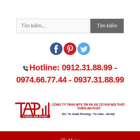
Chuyển
đến
nội
dung
Tìm kiếm
Hotline:
0912.31.88.99
-
0974.66.77.44
-
0937.31.88.99