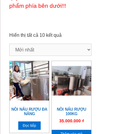
phẩm phía bên dưới!!!
Hiển thị tất cả 10 kết quả
NỒI NẤU RƯỢU ĐA
NỒI NẤU RƯỢU
NĂNG
100KG
35.000.000
₫
Đọc tiếp