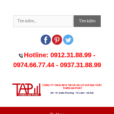
Chuyển
đến
nội
dung
Tìm kiếm
Hotline:
0912.31.88.99
-
0974.66.77.44
-
0937.31.88.99