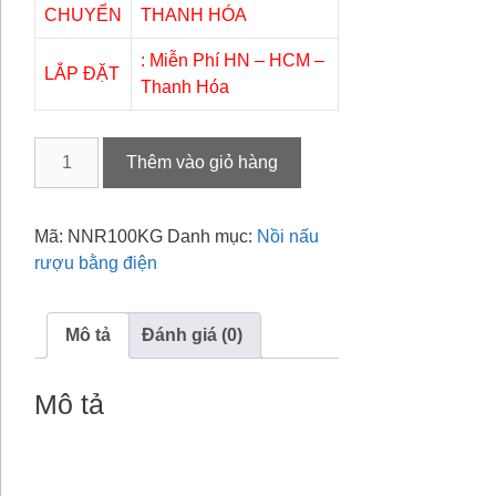
CHUYỂN
THANH HÓA
: Miễn Phí HN – HCM –
LẮP ĐẶT
Thanh Hóa
NỒI
Thêm vào giỏ hàng
NẤU
RƯỢU
100KG
Mã:
NNR100KG
Danh mục:
Nồi nấu
số
rượu bằng điện
lượng
Mô tả
Đánh giá (0)
Mô tả