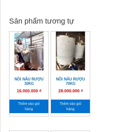
Sản phẩm tương tự
NỒI NẤU RƯỢU
NỒI NẤU RƯỢU
30KG
70KG
16.000.000
₫
28.000.000
₫
Thêm vào giỏ
Thêm vào giỏ
hàng
hàng