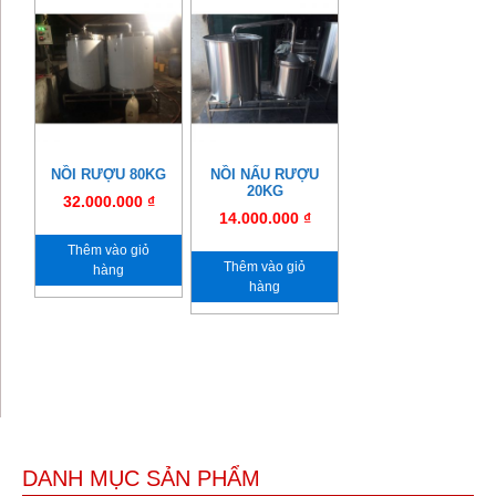
NỒI RƯỢU 80KG
NỒI NẤU RƯỢU
20KG
32.000.000
₫
14.000.000
₫
Thêm vào giỏ
Thêm vào giỏ
hàng
hàng
DANH MỤC SẢN PHẨM