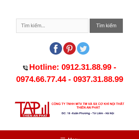
Chuyển
đến
nội
dung
Tìm kiếm
Hotline:
0912.31.88.99
-
0974.66.77.44
-
0937.31.88.99