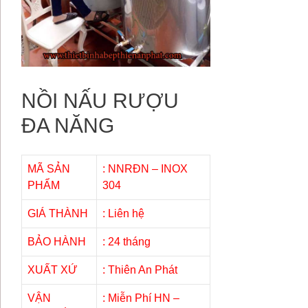
NỒI NẤU RƯỢU
ĐA NĂNG
MÃ SẢN
: NNRĐN – INOX
PHẨM
304
GIÁ THÀNH
: Liên hệ
BẢO HÀNH
: 24 tháng
XUẤT XỨ
: Thiên An Phát
VẬN
: Miễn Phí HN –