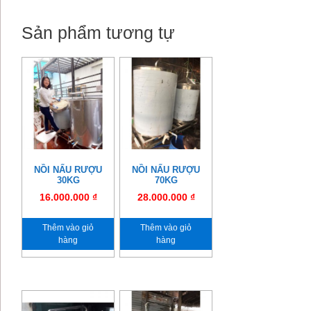
Sản phẩm tương tự
NỒI NẤU RƯỢU
NỒI NẤU RƯỢU
30KG
70KG
16.000.000
₫
28.000.000
₫
Thêm vào giỏ
Thêm vào giỏ
hàng
hàng