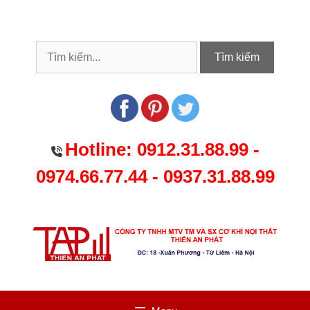
Chuyển
đến
nội
dung
Tìm kiếm
Hotline:
0912.31.88.99
-
0974.66.77.44
-
0937.31.88.99