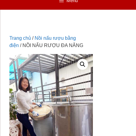
Menu
Trang chủ
/
Nồi nấu rượu bằng
điện
/ NỒI NẤU RƯỢU ĐA NĂNG