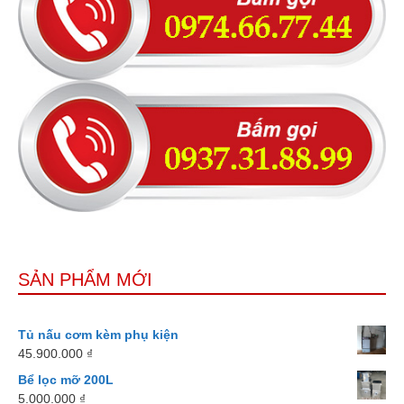
SẢN PHẨM MỚI
Tủ nấu cơm kèm phụ kiện
45.900.000
₫
Bể lọc mỡ 200L
5.000.000
₫