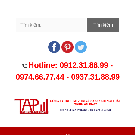
Chuyển
đến
nội
dung
Tìm kiếm
Hotline:
0912.31.88.99
-
0974.66.77.44
-
0937.31.88.99