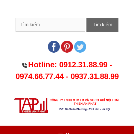
Chuyển
đến
nội
dung
Tìm kiếm
Hotline:
0912.31.88.99
-
0974.66.77.44
-
0937.31.88.99