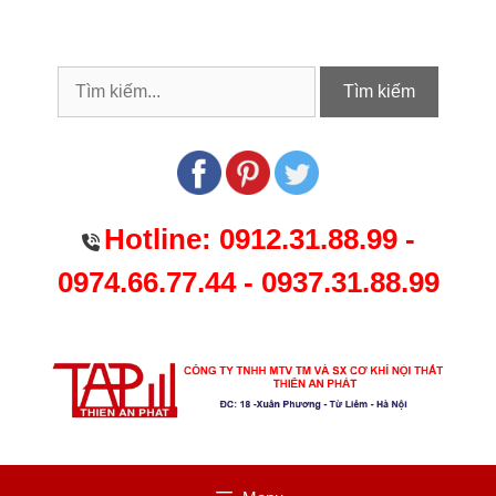
Chuyển
đến
nội
dung
Tìm kiếm
Hotline:
0912.31.88.99
-
0974.66.77.44
-
0937.31.88.99