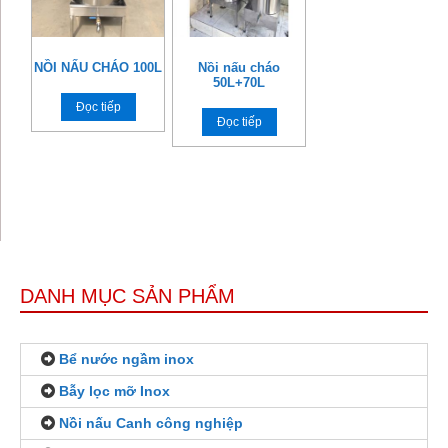
NỒI NẤU CHÁO 100L
Nồi nấu cháo
50L+70L
Đọc tiếp
Đọc tiếp
DANH MỤC SẢN PHẨM
Bể nước ngầm inox
Bẫy lọc mỡ Inox
Nồi nấu Canh công nghiệp