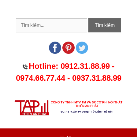
Chuyển
đến
nội
dung
Tìm kiếm
Hotline:
0912.31.88.99
-
0974.66.77.44
-
0937.31.88.99