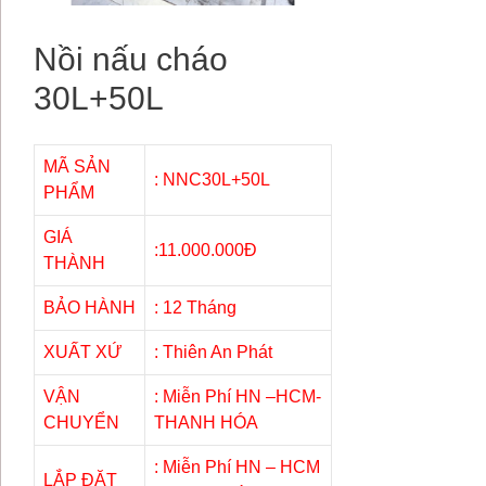
Nồi nấu cháo
30L+50L
MÃ SẢN
: NNC30L+50L
PHẨM
GIÁ
:11.000.000Đ
THÀNH
BẢO HÀNH
: 12 Tháng
XUẤT XỨ
: Thiên An Phát
VẬN
: Miễn Phí HN –HCM-
CHUYỂN
THANH HÓA
: Miễn Phí HN – HCM
LẮP ĐẶT