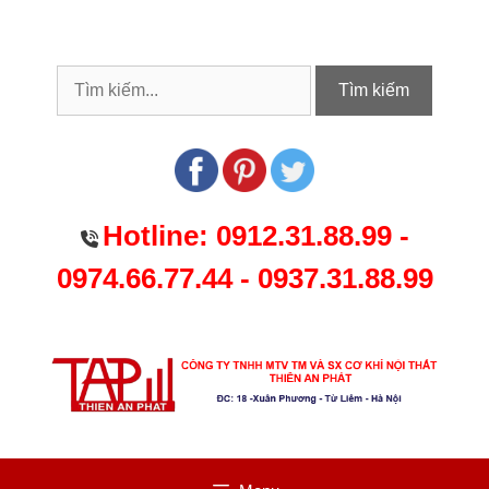
Chuyển
đến
nội
dung
Tìm kiếm
Hotline:
0912.31.88.99
-
0974.66.77.44
-
0937.31.88.99