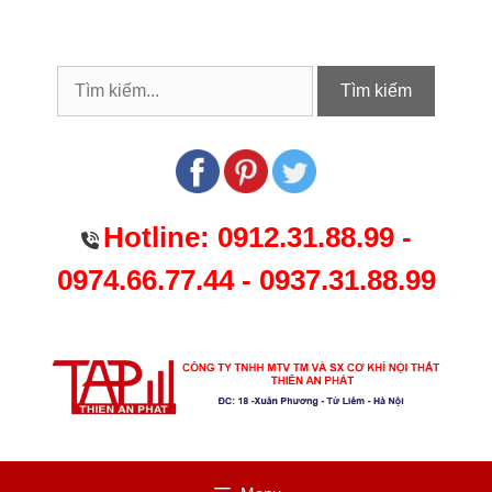
Chuyển
đến
nội
dung
Tìm kiếm
Hotline:
0912.31.88.99
-
0974.66.77.44
-
0937.31.88.99