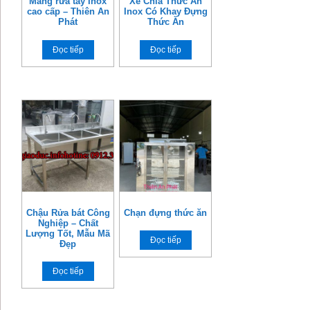
Máng rửa tay Inox
Xe Chia Thức Ăn
cao cấp – Thiên An
Inox Có Khay Đựng
Phát
Thức Ăn
Đọc tiếp
Đọc tiếp
Chậu Rửa bát Công
Chạn đựng thức ăn
Nghiệp – Chất
Lượng Tốt, Mẫu Mã
Đọc tiếp
Đẹp
Đọc tiếp