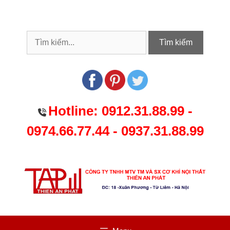
Chuyển
đến
nội
dung
Tìm kiếm
Hotline:
0912.31.88.99
-
0974.66.77.44
-
0937.31.88.99