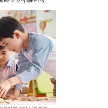
rì một lối sống lành mạnh.
n về thể chất và trí tuệ. Ảnh Internet