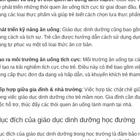
ẻ phát triển những thói quen ăn uống tích cực từ giai đoạn đầu
ng các loại thực phẩm và giúp trẻ biết cách chọn lựa thực phẩm
hát triển kỹ năng ăn uống:
Giáo dục dinh dưỡng cũng bao gồm
ng cách và lịch sự. Trẻ cần được hướng dẫn cách sử dụng dụn
ng tự phục vụ một số loại thức ăn cơ bản.
ạo ra môi trường ăn uống tích cực:
Môi trường ăn uống tại c
 tạo ra trải nghiệm tích cực cho trẻ. Điều này có thể bao gồm vi
ng cấp thực đơn đa dạng và hấp dẫn, và khuyến khích trẻ tham 
ếp hợp giữa gia đình & nhà trường
: Việc hợp tác chặt chẽ gi
rong việc giáo dục dinh dưỡng cho trẻ mầm non. Gia đình cần 
ệc hỗ trợ, thúc đẩy các thói quen ăn uống lành mạnh tại nhà.
ục đích của giáo dục dinh dưỡng học đường
c đích của giáo dục dinh dưỡng trong học trường là đảm bảo rằ