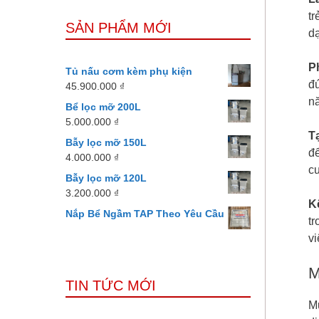
tr
SẢN PHẨM MỚI
dạ
P
Tủ nấu cơm kèm phụ kiện
đú
45.900.000
₫
nă
Bể lọc mỡ 200L
5.000.000
₫
T
Bẫy lọc mỡ 150L
để
4.000.000
₫
cu
Bẫy lọc mỡ 120L
3.200.000
₫
K
Nắp Bể Ngầm TAP Theo Yêu Cầu
t
vi
M
TIN TỨC MỚI
Mụ