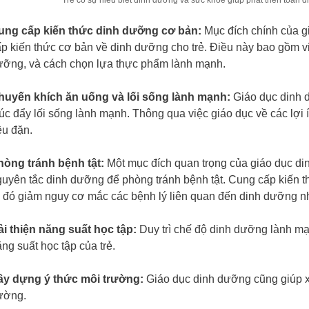
ung cấp kiến thức dinh dưỡng cơ bản:
Mục đích chính của g
p kiến thức cơ bản về dinh dưỡng cho trẻ. Điều này bao gồm vi
ưỡng, và cách chọn lựa thực phẩm lành mạnh.
huyến khích ăn uống và lối sống lành mạnh:
Giáo dục dinh 
úc đẩy lối sống lành mạnh. Thông qua việc giáo dục về các lợi 
ều đặn.
hòng tránh bệnh tật:
Một mục đích quan trọng của giáo dục di
uyên tắc dinh dưỡng để phòng tránh bệnh tật. Cung cấp kiến t
 đó giảm nguy cơ mắc các bệnh lý liên quan đến dinh dưỡng nh
ải thiện năng suất học tập:
Duy trì chế độ dinh dưỡng lành mạn
ng suất học tập của trẻ.
ây dựng ý thức môi trường:
Giáo dục dinh dưỡng cũng giúp x
rường.