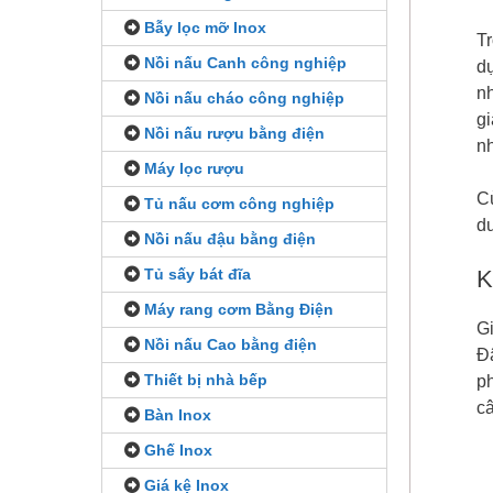
Bẫy lọc mỡ Inox
Tr
Nồi nấu Canh công nghiệp
dự
nh
Nồi nấu cháo công nghiệp
gi
Nồi nấu rượu bằng điện
nh
Máy lọc rượu
C
Tủ nấu cơm công nghiệp
d
Nồi nấu đậu bằng điện
K
Tủ sấy bát đĩa
Máy rang cơm Bằng Điện
Gi
Nồi nấu Cao bằng điện
Đâ
Thiết bị nhà bếp
ph
câ
Bàn Inox
Ghế Inox
Giá kệ Inox