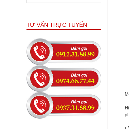
TƯ VẤN TRỰC TUYẾN
M
H
ph
L