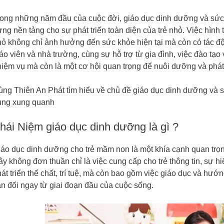
ong những năm đầu của cuộc đời, giáo dục dinh dưỡng và sức k
ng nền tảng cho sự phát triển toàn diện của trẻ nhỏ. Việc hình
ỏ không chỉ ảnh hưởng đến sức khỏe hiện tại mà còn có tác động
áo viên và nhà trường, cùng sự hỗ trợ từ gia đình, việc đào tạo
iệm vụ mà còn là một cơ hội quan trọng để nuôi dưỡng và phát tr
ùng Thiên An Phát tìm hiểu về chủ đề giáo dục dinh dưỡng và 
ung xung quanh
hái Niệm giáo dục dinh dưỡng là gì ?
áo dục dinh dưỡng cho trẻ mầm non là một khía cạnh quan trọng 
y không đơn thuần chỉ là việc cung cấp cho trẻ thông tin, sự hi
át triển thể chất, trí tuệ, mà còn bao gồm việc giáo dục và hướ
n đối ngay từ giai đoạn đầu của cuộc sống.