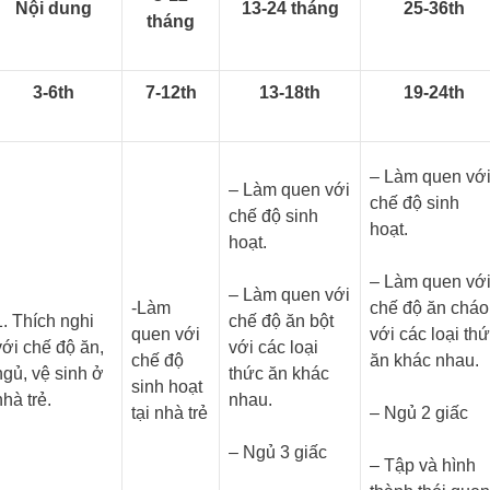
Nội dung
13-24 tháng
25-36th
tháng
3-6th
7-12th
13-18th
19-24th
– Làm quen vớ
– Làm quen với
chế độ sinh
chế độ sinh
hoạt.
hoạt.
– Làm quen vớ
– Làm quen với
-Làm
chế độ ăn cháo
1. Thích nghi
chế độ ăn bột
quen với
với các loại th
với chế độ ăn,
với các loại
chế độ
ăn khác nhau.
ngủ, vệ sinh ở
thức ăn khác
sinh hoạt
nhà trẻ.
nhau.
tại nhà trẻ
– Ngủ 2 giấc
– Ngủ 3 giấc
– Tập và hình