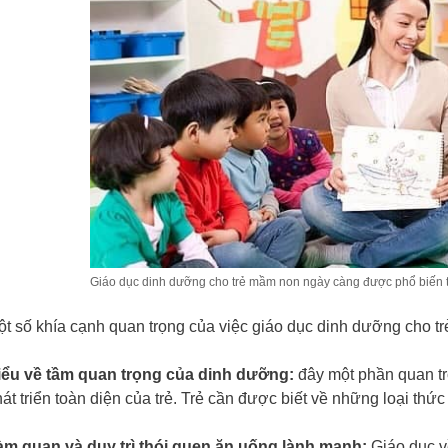
Giáo dục dinh dưỡng cho trẻ mầm non ngày càng được phổ biến tr
ột số khía cạnh quan trọng của việc giáo dục dinh dưỡng cho 
iểu về tầm quan trọng của dinh dưỡng:
đây một phần quan trọ
át triển toàn diện của trẻ. Trẻ cần được biết về những loại thứ
àm quan và duy trì thói quen ăn uống lành mạnh:
Giáo dục v