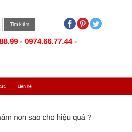
Tìm kiếm
88.99
-
0974.66.77.44
-
 tức
Liên hệ
 mầm non sao cho hiệu quả ?