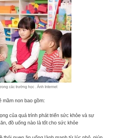
ong các trường học . Ảnh Internet
trẻ mầm non bao gồm:
ng của quá trình phát triển sức khỏe và sự
c ăn, đồ uống nào là tốt cho sức khỏe
ề thói quen ăn uống lành mạnh từ lúc nhỏ, giúp