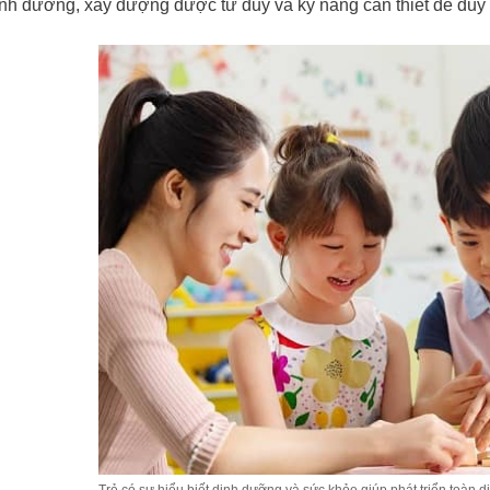
nh dưỡng, xây dượng được tư duy và kỹ năng cần thiết để duy t
Trẻ có sự hiểu biết dinh dưỡng và sức khỏe giúp phát triển toàn diệ