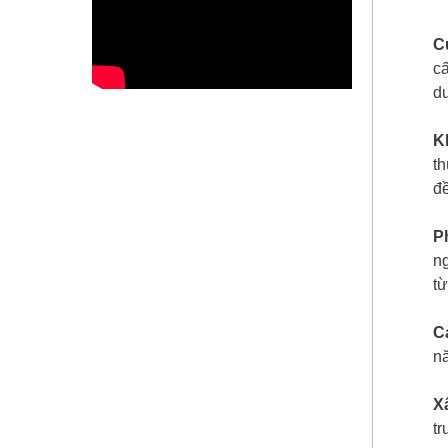
C
cấ
d
K
th
đ
P
ng
từ
C
nă
X
t