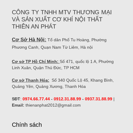
CÔNG TY TNHH MTV THƯƠNG MẠI
VÀ SẢN XUẤT CƠ KHÍ NỘI THẤT
THIÊN AN PHÁT
Cơ Sở Hà Nội:
Tổ dân Phố Tu Hoàng, Phường
Phương Canh, Quạn Nam Từ Liêm, Hà nội
Cơ sở TP Hồ Chí Minh:
Số 471, quốc lộ 1 A, Phường
Linh Xuân, Quận Thủ Đức, TP HCM
Cơ sở Thanh Hóa:
Số 340 Quốc Lộ 45, Khang Bình,
Quảng Yên, Quảng Xương, Thanh Hóa
SĐT
:
0974.66.77.44
-
0912.31.88.99
-
0937.31.88.99
|
Email:
thienanphat2012@gmail.com
Chính sách