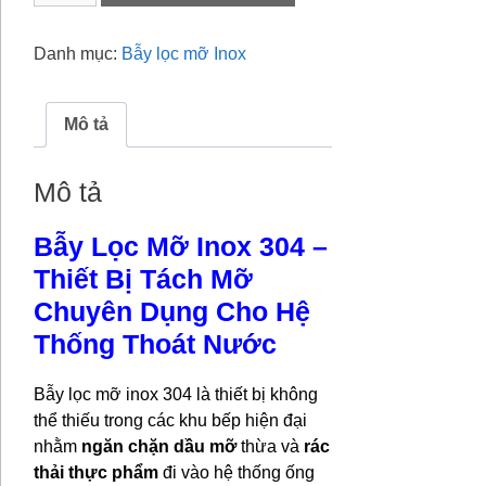
mỡ
Inox
Danh mục:
Bẫy lọc mỡ Inox
100L
số
lượng
Mô tả
Mô tả
Bẫy Lọc Mỡ Inox 304 –
Thiết Bị Tách Mỡ
Chuyên Dụng Cho Hệ
Thống Thoát Nước
Bẫy lọc mỡ inox 304 là thiết bị không
thể thiếu trong các khu bếp hiện đại
nhằm
ngăn chặn dầu mỡ
thừa và
rác
thải thực phẩm
đi vào hệ thống ống