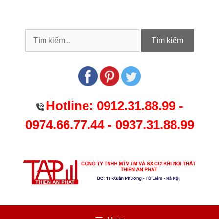
Chuyển
đến
nội
dung
Tìm kiếm
Hotline:
0912.31.88.99
-
0974.66.77.44
-
0937.31.88.99