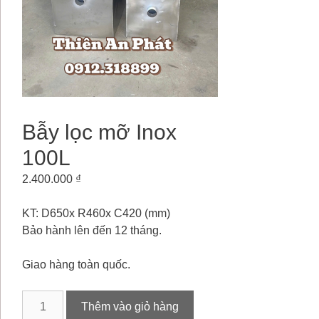
Bẫy lọc mỡ Inox
100L
2.400.000
₫
KT: D650x R460x C420 (mm)
Bảo hành lên đến 12 tháng.
Giao hàng toàn quốc.
Bẫy
Thêm vào giỏ hàng
lọc