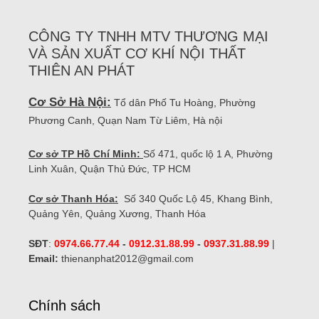
CÔNG TY TNHH MTV THƯƠNG MẠI
VÀ SẢN XUẤT CƠ KHÍ NỘI THẤT
THIÊN AN PHÁT
Cơ Sở Hà Nội:
Tổ dân Phố Tu Hoàng, Phường
Phương Canh, Quạn Nam Từ Liêm, Hà nội
Cơ sở TP Hồ Chí Minh:
Số 471, quốc lộ 1 A, Phường
Linh Xuân, Quận Thủ Đức, TP HCM
Cơ sở Thanh Hóa:
Số 340 Quốc Lộ 45, Khang Bình,
Quảng Yên, Quảng Xương, Thanh Hóa
SĐT
:
0974.66.77.44
-
0912.31.88.99
-
0937.31.88.99
|
Email:
thienanphat2012@gmail.com
Chính sách