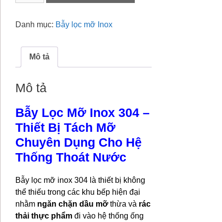
mỡ
Inox
Danh mục:
Bẫy lọc mỡ Inox
40L
số
lượng
Mô tả
Mô tả
Bẫy Lọc Mỡ Inox 304 –
Thiết Bị Tách Mỡ
Chuyên Dụng Cho Hệ
Thống Thoát Nước
Bẫy lọc mỡ inox 304 là thiết bị không
thể thiếu trong các khu bếp hiện đại
nhằm
ngăn chặn dầu mỡ
thừa và
rác
thải thực phẩm
đi vào hệ thống ống