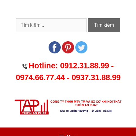
Chuyển
đến
nội
dung
Tìm kiếm
Hotline:
0912.31.88.99
-
0974.66.77.44
-
0937.31.88.99