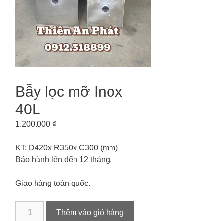
Bẫy lọc mỡ Inox
40L
1.200.000
₫
KT: D420x R350x C300 (mm)
Bảo hành lên đến 12 tháng.
Giao hàng toàn quốc.
Bẫy
Thêm vào giỏ hàng
lọc