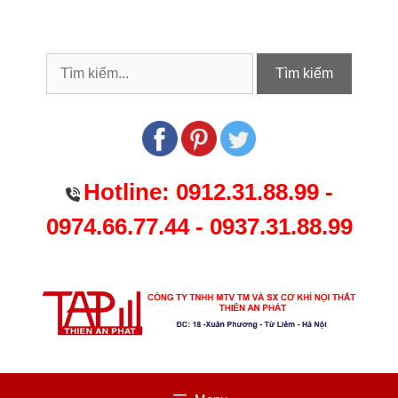
Chuyển
đến
nội
dung
Tìm kiếm
Hotline:
0912.31.88.99
-
0974.66.77.44
-
0937.31.88.99