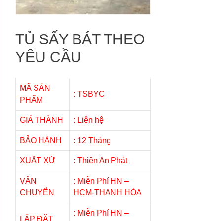
TỦ SẤY BÁT THEO
YÊU CẦU
MÃ SẢN
: TSBYC
PHẨM
GIÁ THÀNH
: Liên hệ
BẢO HÀNH
: 12 Tháng
XUẤT XỨ
: Thiên An Phát
VẬN
: Miễn Phí HN –
CHUYỂN
HCM-THANH HÓA
: Miễn Phí HN –
LẮP ĐẶT