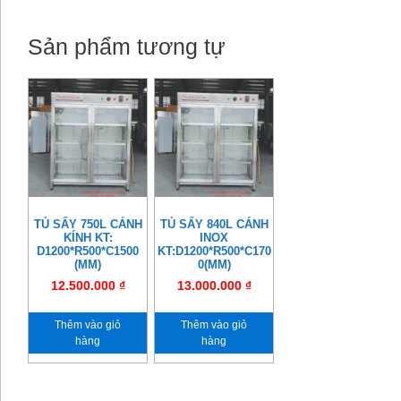
Sản phẩm tương tự
TỦ SẤY 750L CÁNH
TỦ SẤY 840L CÁNH
KÍNH KT:
INOX
D1200*R500*C1500
KT:D1200*R500*C170
(MM)
0(MM)
12.500.000
₫
13.000.000
₫
Thêm vào giỏ
Thêm vào giỏ
hàng
hàng