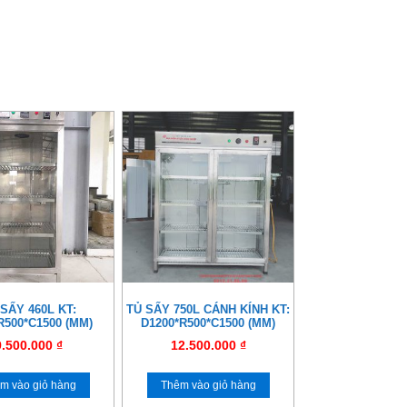
SẤY 460L KT:
TỦ SẤY 750L CÁNH KÍNH KT:
R500*C1500 (MM)
D1200*R500*C1500 (MM)
9.500.000
₫
12.500.000
₫
m vào giỏ hàng
Thêm vào giỏ hàng