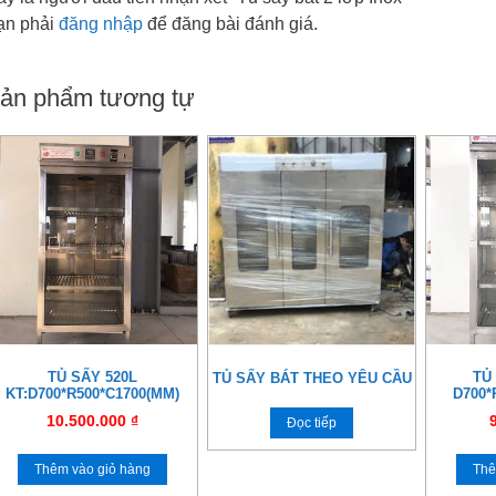
ạn phải
đăng nhập
để đăng bài đánh giá.
ản phẩm tương tự
TỦ SẤY 520L
TỦ 
TỦ SẤY BÁT THEO YÊU CẦU
KT:D700*R500*C1700(MM)
D700*
10.500.000
₫
Đọc tiếp
Thêm vào giỏ hàng
Thê