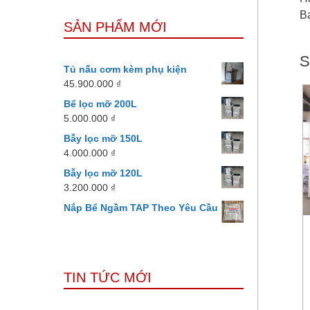
B
SẢN PHẨM MỚI
S
Tủ nấu cơm kèm phụ kiện
45.900.000
₫
Bể lọc mỡ 200L
5.000.000
₫
Bẫy lọc mỡ 150L
4.000.000
₫
Bẫy lọc mỡ 120L
3.200.000
₫
Nắp Bể Ngầm TAP Theo Yêu Cầu
TIN TỨC MỚI