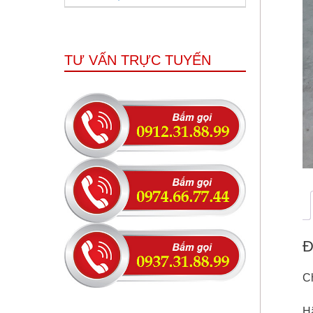
TƯ VẤN TRỰC TUYẾN
Đ
C
Hã