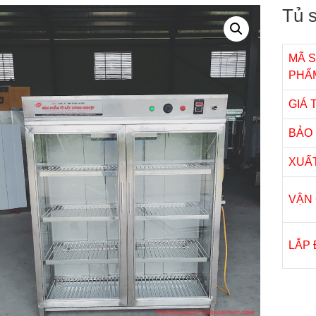
Tủ s
MÃ 
PHẨ
GIÁ
BẢO
XUẤ
VẬN
LẮP