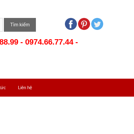
Tìm kiếm
88.99
-
0974.66.77.44
-
 tức
Liên hệ