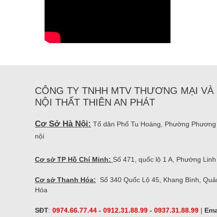
CÔNG TY TNHH MTV THƯƠNG MẠI VÀ 
NỘI THẤT THIÊN AN PHÁT
Cơ Sở Hà Nội:
Tổ dân Phố Tu Hoàng, Phường Phương
nội
Cơ sở TP Hồ Chí Minh:
Số 471, quốc lộ 1 A, Phường Li
Cơ sở Thanh Hóa:
Số 340 Quốc Lộ 45, Khang Bình, Quả
Hóa
SĐT
:
0974.66.77.44
-
0912.31.88.99
-
0937.31.88.99
|
Ema