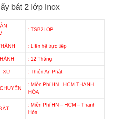
ấy bát 2 lớp Inox
SẢN
: TSB2LOP
M
 THÀNH
: Liên hệ trực tiếp
 HÀNH
: 12 Tháng
T XỨ
: Thiên An Phát
: Miễn Phí HN –HCM-THANH
 CHUYỂN
HÓA
: Miễn Phí HN – HCM – Thanh
 ĐẶT
Hóa