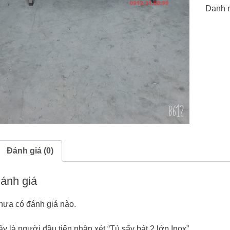
Danh 
Đánh giá (0)
ánh giá
hưa có đánh giá nào.
y là người đầu tiên nhận xét “Tủ sấy bát 2 lớp Inox”