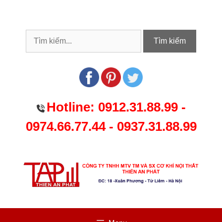
Chuyển
đến
nội
dung
Tìm kiếm
Hotline:
0912.31.88.99
-
0974.66.77.44
-
0937.31.88.99