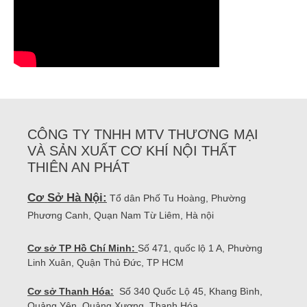
CÔNG TY TNHH MTV THƯƠNG MẠI
VÀ SẢN XUẤT CƠ KHÍ NỘI THẤT
THIÊN AN PHÁT
Cơ Sở Hà Nội:
Tổ dân Phố Tu Hoàng, Phường
Phương Canh, Quạn Nam Từ Liêm, Hà nội
Cơ sở TP Hồ Chí Minh:
Số 471, quốc lộ 1 A, Phường
Linh Xuân, Quận Thủ Đức, TP HCM
Cơ sở Thanh Hóa:
Số 340 Quốc Lộ 45, Khang Bình,
Quảng Yên, Quảng Xương, Thanh Hóa