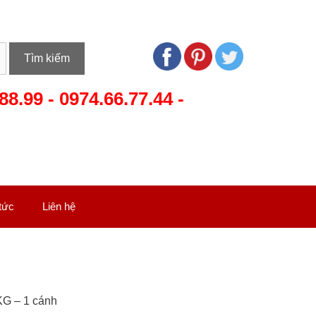
Tìm kiếm
88.99
-
0974.66.77.44
-
 tức
Liên hệ
KG – 1 cánh