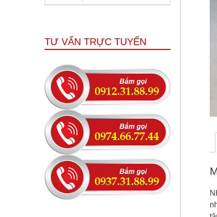
TƯ VẤN TRỰC TUYẾN
M
N
nh
t