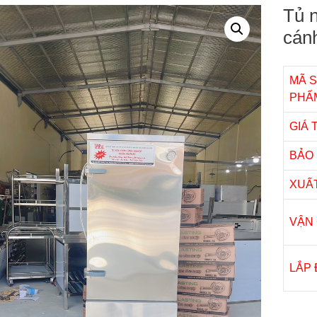
Tủ 
cán
MÃ 
PHẨ
GIÁ
BẢO
XUẤ
VẬN
LẮP