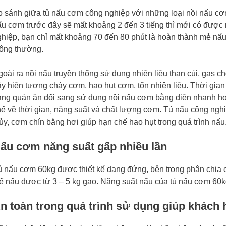
o sánh giữa tủ nấu cơm công nghiệp với những loại nồi nấu cơ
ấu cơm trước đây sẽ mất khoảng 2 đến 3 tiếng thì mới có được
hiệp, bạn chỉ mất khoảng 70 đến 80 phút là hoàn thành mẻ nấu,
hông thường.
oài ra nồi nấu truyền thống sử dụng nhiên liệu than củi, gas cho 
y hiện tượng cháy cơm, hao hụt cơm, tốn nhiên liệu. Thời gian
àng quán ăn đổi sang sử dụng nồi nấu cơm bằng điện nhanh hơ
ế về thời gian, năng suất và chất lượng cơm. Tủ nấu công nghi
ủy, cơm chín bằng hơi giúp hạn chế hao hụt trong quá trình nấu
ấu cơm năng suất gấp nhiều lần
 nấu cơm 60kg được thiết kế dạng đứng, bên trong phân chia 
ể nấu được từ 3 – 5 kg gạo. Năng suất nấu của tủ nấu cơm 60k
n toàn trong quá trình sử dụng giúp khách