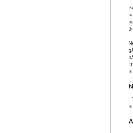
S
n
ng
t
Ng
gâ
h
ch
th
N
Tủ
th
A