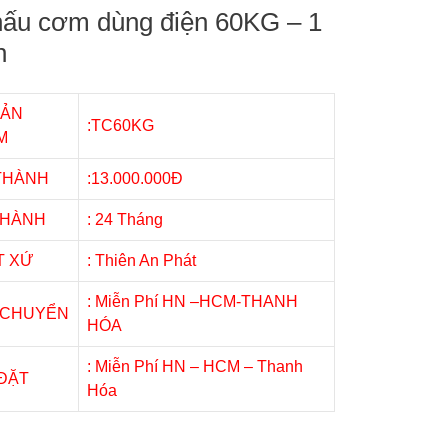
nấu cơm dùng điện 60KG – 1
h
SẢN
:TC60KG
M
 THÀNH
:13.000.000Đ
 HÀNH
: 24 Tháng
T XỨ
: Thiên An Phát
: Miễn Phí HN –HCM-THANH
 CHUYỂN
HÓA
: Miễn Phí HN – HCM – Thanh
 ĐẶT
Hóa