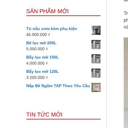
SẢN PHẨM MỚI
T
p
nấ
Tủ nấu cơm kèm phụ kiện
45.900.000
₫
Bể lọc mỡ 200L
5.000.000
₫
Bẫy lọc mỡ 150L
4.000.000
₫
Bẫy lọc mỡ 120L
3.200.000
₫
Nắp Bể Ngầm TAP Theo Yêu Cầu
TIN TỨC MỚI