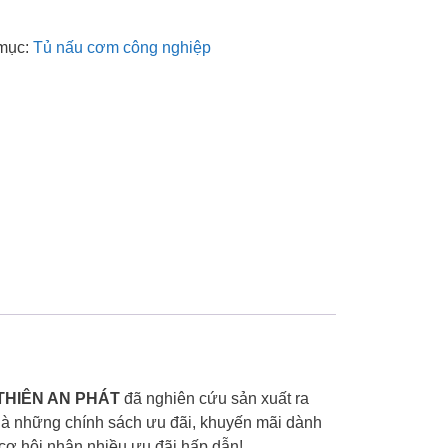
mục:
Tủ nấu cơm công nghiệp
THIÊN AN PHÁT
đã nghiên cứu sản xuất ra
 là những chính sách ưu đãi, khuyến mãi dành
cơ hội nhận nhiều ưu đãi hấp dẫn!