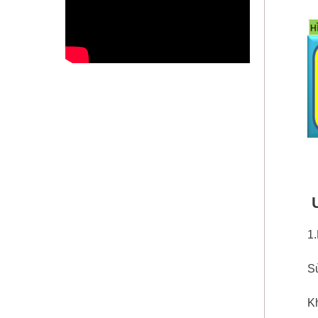
1.
Sử
Kh