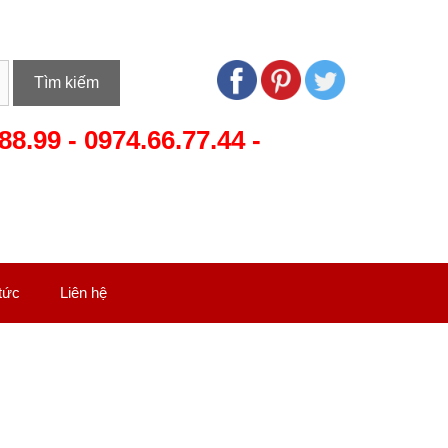
Tìm kiếm
88.99
-
0974.66.77.44
-
 tức
Liên hệ