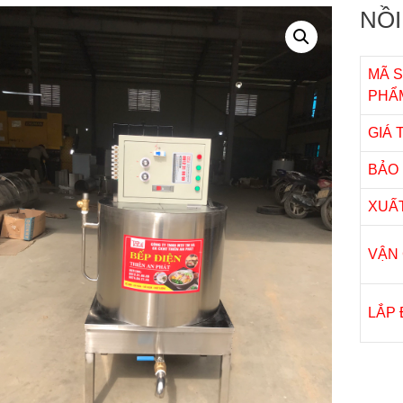
NỒI
MÃ 
PHẨ
GIÁ
BẢO
XUẤ
VẬN
LẮP