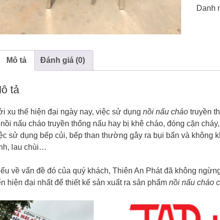
Danh 
Mô tả
Đánh giá (0)
ô tả
i xu thế hiện đại ngày nay, việc sử dụng
nồi nấu cháo
truyền t
 nồi nấu cháo truyền thống nấu hay bị khê cháo, đóng cặn cháy,
ệc sử dụng bếp củi, bếp than thường gây ra bụi bẩn và không kh
nh, lau chùi…
ểu về vấn đề đó của quý khách, Thiên An Phát đã không ngừng 
ến hiện đại nhất để thiết kế sản xuất ra sản phẩm
nồi nấu cháo 