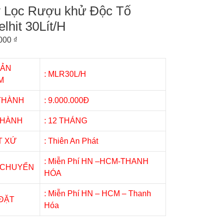
 Lọc Rượu khử Độc Tố
lhit 30Lít/H
.000
₫
SẢN
: MLR30L/H
M
 THÀNH
: 9.000.000Đ
 HÀNH
: 12 THÁNG
T XỨ
: Thiên An Phát
: Miễn Phí HN –HCM-THANH
 CHUYỂN
HÓA
: Miễn Phí HN – HCM – Thanh
 ĐẶT
Hóa