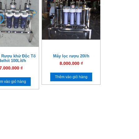
 Rượu khử Độc Tố
Máy lọc rượu 20l/h
elhit 100Lít/h
8.000.000
₫
7.000.000
₫
Thêm vào giỏ hàng
m vào giỏ hàng