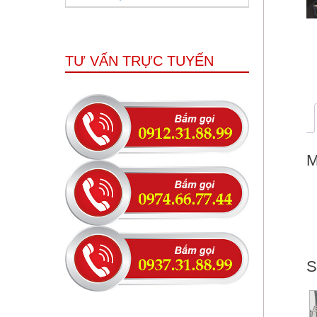
TƯ VẤN TRỰC TUYẾN
M
S