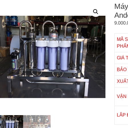
Máy
Ande
9.000
MÃ 
PHẨ
GIÁ
BẢO
XUẤ
VẬN
LẮP