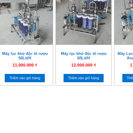
Máy lọc khử độc tố rượu
Máy lọc khử độc tố rượu
Máy Lọc
50Lit/H
60Lit/H
And
11.000.000
₫
12.000.000
₫
1
Thêm vào giỏ hàng
Thêm vào giỏ hàng
Thê