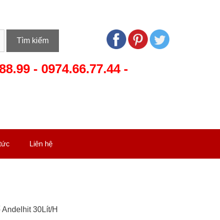
Tìm kiếm
88.99
-
0974.66.77.44
-
 tức
Liên hệ
Andelhit 30Lít/H