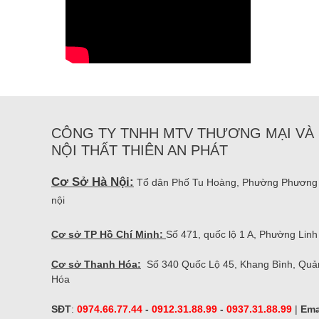
CÔNG TY TNHH MTV THƯƠNG MẠI VÀ 
NỘI THẤT THIÊN AN PHÁT
Cơ Sở Hà Nội:
Tổ dân Phố Tu Hoàng, Phường Phương
nội
Cơ sở TP Hồ Chí Minh:
Số 471, quốc lộ 1 A, Phường Li
Cơ sở Thanh Hóa:
Số 340 Quốc Lộ 45, Khang Bình, Quả
Hóa
SĐT
:
0974.66.77.44
-
0912.31.88.99
-
0937.31.88.99
|
Ema