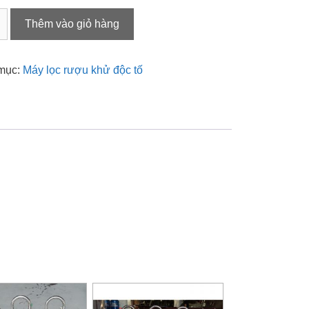
Thêm vào giỏ hàng
mục:
Máy lọc rượu khử độc tố
it
H