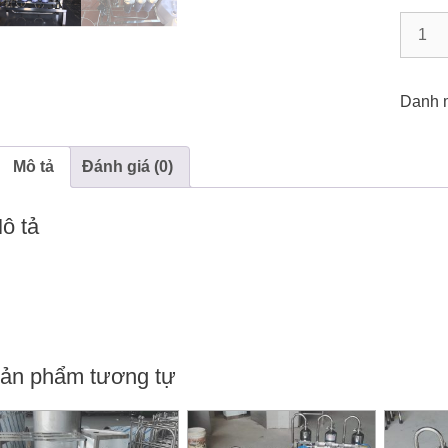
Máy
Lọc
Rượu
khử
Danh 
Độc
Tố
Mô tả
Đánh giá (0)
Andelh
30Lít/
số
ô tả
lượng
ản phẩm tương tự