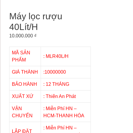
Máy lọc rượu
40Lít/H
10.000.000
₫
MÃ SẢN
: MLR40L/H
PHẨM
GIÁ THÀNH
:10000000
BẢO HÀNH
: 12 THÁNG
XUẤT XỨ
: Thiên An Phát
VẬN
: Miễn Phí HN –
CHUYỂN
HCM-THANH HÓA
: Miễn Phí HN –
LẮP ĐẶT