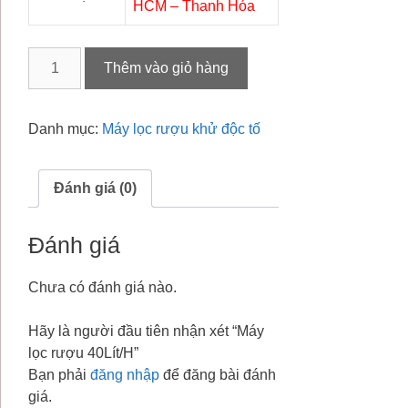
HCM – Thanh Hóa
Máy
Thêm vào giỏ hàng
lọc
rượu
40Lít/H
Danh mục:
Máy lọc rượu khử độc tố
số
lượng
Đánh giá (0)
Đánh giá
Chưa có đánh giá nào.
Hãy là người đầu tiên nhận xét “Máy
lọc rượu 40Lít/H”
Bạn phải
đăng nhập
để đăng bài đánh
giá.