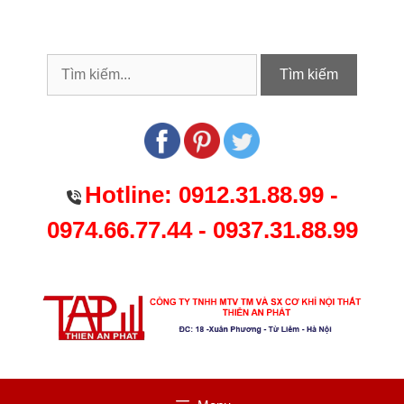
Chuyển
đến
nội
dung
Tìm kiếm
Hotline:
0912.31.88.99
-
0974.66.77.44
-
0937.31.88.99