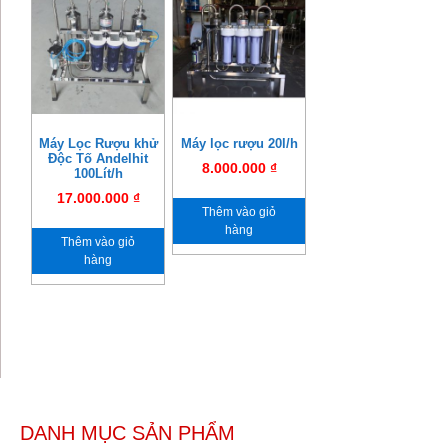
Máy Lọc Rượu khử
Máy lọc rượu 20l/h
Độc Tố Andelhit
8.000.000
₫
100Lít/h
17.000.000
₫
Thêm vào giỏ
hàng
Thêm vào giỏ
hàng
DANH MỤC SẢN PHẨM