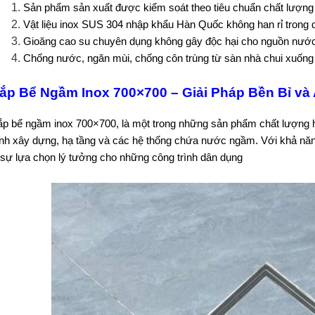
Sản phẩm sản xuất được kiểm soát theo tiêu chuẩn chất lượn
Vật liệu inox SUS 304 nhập khẩu Hàn Quốc không han rỉ trong q
Gioăng cao su chuyên dụng không gây độc hại cho nguồn nước
Chống nước, ngăn mùi, chống côn trùng từ sàn nhà chui xuốn
ắp Bể Ngầm Inox 700×700 – Giải Pháp Bền Bỉ và
p bể ngầm inox 700×700, là một trong những sản phẩm chất lượng 
ình xây dựng, hạ tầng và các hệ thống chứa nước ngầm. Với khả năn
 sự lựa chọn lý tưởng cho những công trình dân dụng