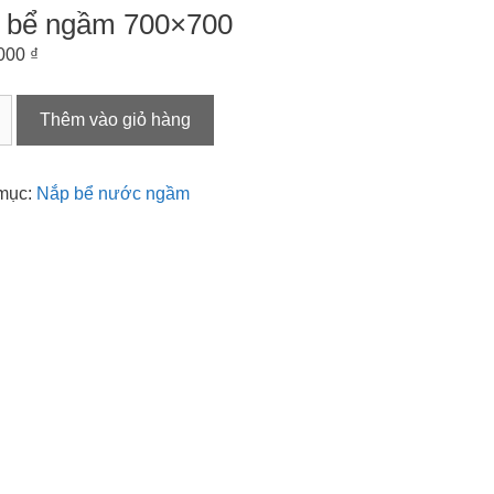
 bể ngầm 700×700
.000
₫
Thêm vào giỏ hàng
00
mục:
Nắp bể nước ngầm