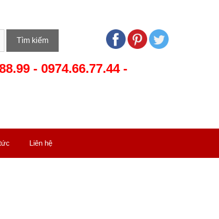
Tìm kiếm
88.99
-
0974.66.77.44
-
 tức
Liên hệ