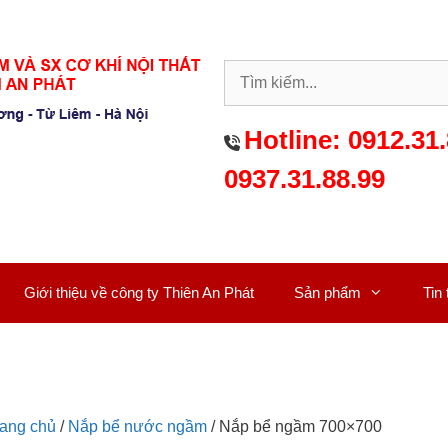
Hotline:
0912.31.
0937.31.88.99
Giới thiệu về công ty Thiên An Phát
Sản phẩm
Tin
rang chủ
/
Nắp bể nước ngầm
/ Nắp bể ngầm 700×700