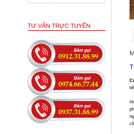
TƯ VẤN TRỰC TUYẾN
M
T
Cô
bề
Hô
ph
ng
cầ