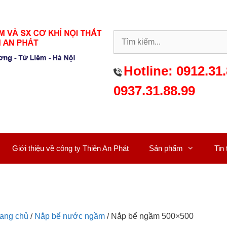
Hotline:
0912.31.
0937.31.88.99
Giới thiệu về công ty Thiên An Phát
Sản phẩm
Tin
rang chủ
/
Nắp bể nước ngầm
/ Nắp bể ngầm 500×500