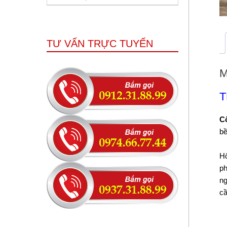
TƯ VẤN TRỰC TUYẾN
M
T
Cô
bề
Hô
ph
ng
cầ