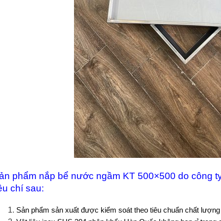
ản phẩm nắp bể nước ngầm KT 500×500 do công ty 
iêu chí sau:
Sản phẩm sản xuất được kiểm soát theo tiêu chuẩn chất lượn