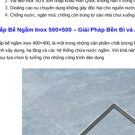
Vật liệu inox SUS 304 nhập khẩu Hàn Quốc không han rỉ trong q
Gioăng cao su chuyên dụng không gây độc hại cho nguồn nước
Chống nước, ngăn mùi, chống côn trùng từ sàn nhà chui xuốn
ắp Bể Ngầm Inox 500×500 – Giải Pháp Bền Bỉ và
p bể ngầm inox 400×400, là một trong những sản phẩm chất lượng 
ình xây dựng, hạ tầng và các hệ thống chứa nước ngầm. Với khả năn
 sự lựa chọn lý tưởng cho những công trình dân dụng