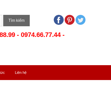
Tìm kiếm
88.99
-
0974.66.77.44
-
 tức
Liên hệ