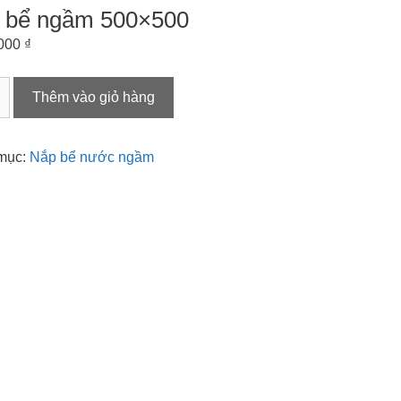
 bể ngầm 500×500
.000
₫
Thêm vào giỏ hàng
00
mục:
Nắp bể nước ngầm