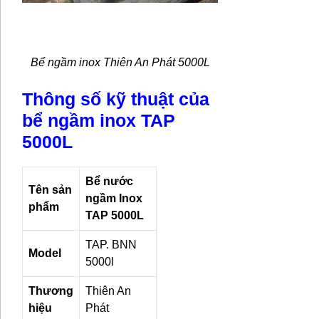
Bể ngầm inox Thiên An Phát 5000L
Thông số kỹ thuật của
bể ngầm inox TAP
5000L
Bể nước
Tên sản
ngầm Inox
phẩm
TAP 5000L
TAP. BNN
Model
5000l
Thương
Thiên An
hiệu
Phát