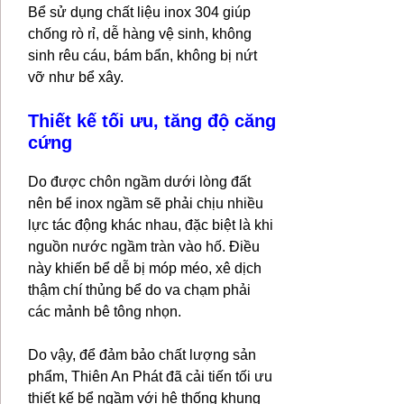
Bể sử dụng chất liệu inox 304 giúp
chống rò rỉ, dễ hàng vệ sinh, không
sinh rêu cáu, bám bẩn, không bị nứt
vỡ như bể xây.
Thiết kế tối ưu, tăng độ căng
cứng
Do được chôn ngầm dưới lòng đất
nên bể inox ngầm sẽ phải chịu nhiều
lực tác động khác nhau, đặc biệt là khi
nguồn nước ngầm tràn vào hố. Điều
này khiến bể dễ bị móp méo, xê dịch
thậm chí thủng bể do va chạm phải
các mảnh bê tông nhọn.
Do vậy, để đảm bảo chất lượng sản
phẩm, Thiên An Phát đã cải tiến tối ưu
thiết kế bể ngầm với hệ thống khung