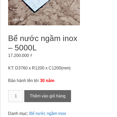
Bể nước ngầm inox
– 5000L
17.200.000
₫
KT: D3760 x R1200 x C1200(mm)
Bảo hành lên tới
30 năm
Bể
Thêm vào giỏ hàng
nước
ngầm
inox
Danh mục:
Bể nước ngầm inox