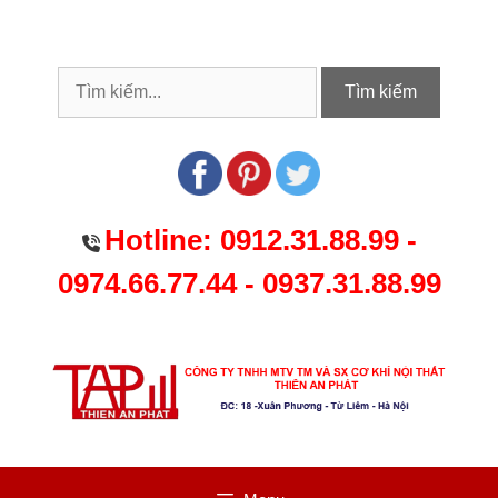
Chuyển
đến
nội
dung
Tìm kiếm
Hotline:
0912.31.88.99
-
0974.66.77.44
-
0937.31.88.99