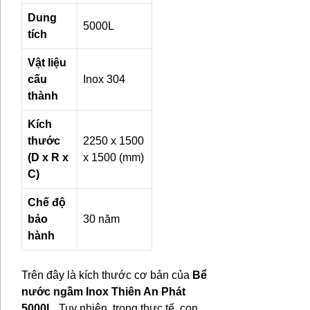
Dung
5000L
tích
Vật liệu
cấu
Inox 304
thành
Kích
thước
2250 x 1500
(D x R x
x 1500 (mm)
C)
Chế độ
bảo
30 năm
hành
Trên đây là kích thước cơ bản của
Bể
nước ngầm Inox Thiên An Phát
5000L
. Tuy nhiên, trong thực tế, con