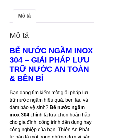
-
5000L
số
Mô tả
lượng
Mô tả
BỂ NƯỚC NGẦM INOX
304 – GIẢI PHÁP LƯU
TRỮ NƯỚC AN TOÀN
& BỀN BỈ
Bạn đang tìm kiếm một giải pháp lưu
trữ nước ngầm hiệu quả, bền lâu và
đảm bảo vệ sinh?
Bể nước ngầm
inox 304
chính là lựa chọn hoàn hảo
cho gia đình, công trình dân dụng hay
công nghiệp của bạn. Thiên An Phát
tự hào là một trong những đơn vị sản