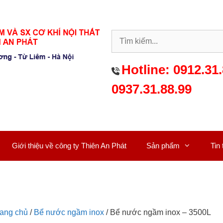
Hotline:
0912.31.
0937.31.88.99
Giới thiệu về công ty Thiên An Phát
Sản phẩm
Tin
rang chủ
/
Bể nước ngầm inox
/ Bể nước ngầm inox – 3500L