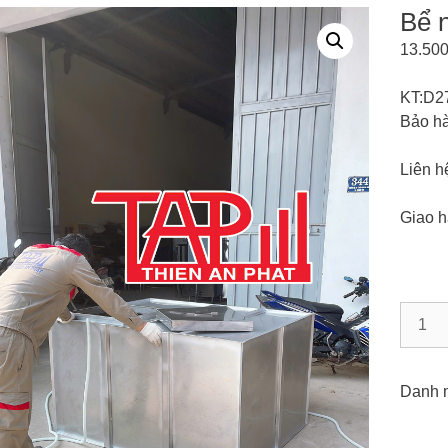
Bể 
13.50
KT:D2
Bảo h
Liên h
Giao h
Bể
nước
ngầm
inox
Danh 
-
3500L