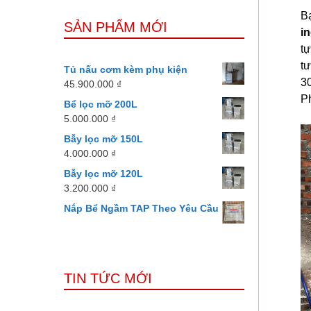
B
SẢN PHẨM MỚI
i
t
t
Tủ nấu cơm kèm phụ kiện
30
45.900.000
₫
P
Bể lọc mỡ 200L
5.000.000
₫
Bẫy lọc mỡ 150L
4.000.000
₫
Bẫy lọc mỡ 120L
3.200.000
₫
Nắp Bể Ngầm TAP Theo Yêu Cầu
TIN TỨC MỚI