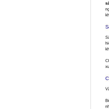
s
ng
k
S
S
hi
k
C
xu
C
Vậ
Bể
n