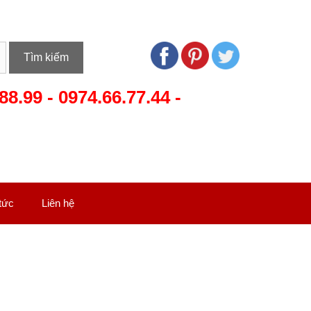
Tìm kiếm
88.99
-
0974.66.77.44
-
 tức
Liên hệ