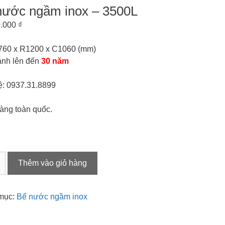
nước ngầm inox – 3500L
0.000
₫
760 x R1200 x C1060 (mm)
ành lên đến
30 năm
ệ: 0937.31.8899
àng toàn quốc.
Thêm vào giỏ hàng
mục:
Bể nước ngầm inox