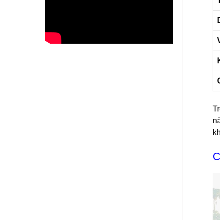
Tr
nà
kh
C