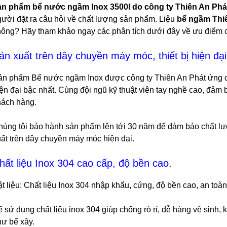
ản phẩm bể nước ngầm Inox 3500l do công ty Thiên An Phát
ười đặt ra câu hỏi về chất lượng sản phẩm. Liệu
bể ngầm Thi
hông? Hãy tham khảo ngay các phân tích dưới đây về ưu điểm 
ản xuất trên dây chuyền máy móc, thiết bị hiện đại
ản phẩm Bể nước ngầm Inox được công ty Thiên An Phát ứng dụ
ện đại bậc nhất. Cùng đội ngũ kỹ thuật viên tay nghề cao, đả
hách hàng.
húng tôi bảo hành sản phẩm lên tới 30 năm để đảm bảo chất l
ất trên dây chuyền máy móc hiện đại.
hất liệu Inox 304 cao cấp, độ bền cao.
t liệu: Chất liệu Inox 304 nhập khẩu, cứng, độ bền cao, an to
 sử dụng chất liệu inox 304 giúp chống rò rỉ, dễ hàng vệ sinh,
hư bể xây.