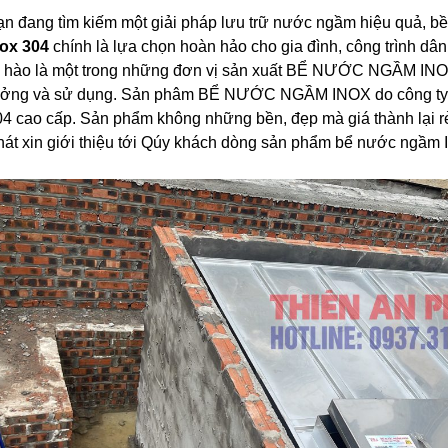
ạn đang tìm kiếm một giải pháp lưu trữ nước ngầm hiệu quả, b
nox 304
chính là lựa chọn hoàn hảo cho gia đình, công trình dâ
ự hào là một trong những đơn vị sản xuất BỂ NƯỚC NGẦM INO
ưởng và sử dụng. Sản phâm BỂ NƯỚC NGẦM INOX do công ty Th
4 cao cấp. Sản phẩm không những bền, đẹp mà giá thành lại rẻ 
hát xin giới thiệu tới Qúy khách dòng sản phẩm bể nước ngầm 