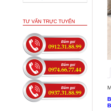
TƯ VẤN TRỰC TUYẾN
M
B
B