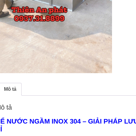
số
lượng
Mô tả
ô tả
Ể NƯỚC NGẦM INOX 304 – GIẢI PHÁP L
Ỉ