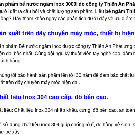
ản phẩm bể nước ngầm Inox 3000l do công ty Thiên An Phát
ười đặt ra câu hỏi về chất lượng sản phẩm. Liệu
bể ngầm Thi
hông? Hãy tham khảo ngay các phân tích dưới đây về ưu điểm 
ản xuất trên dây chuyền máy móc, thiết bị hiện
ản phẩm Bể nước ngầm Inox được công ty Thiên An Phát ứng dụ
ện đại bậc nhất. Cùng đội ngũ kỹ thuật viên tay nghề cao, đả
hách hàng.
húng tôi bảo hành sản phẩm lên tới 30 năm để đảm bảo chất l
ất trên dây chuyền máy móc hiện đại.
hất liệu Inox 304 cao cấp, độ bền cao.
t liệu: Chất liệu Inox 304 nhập khẩu, cứng, độ bền cao, an to
 sử dụng chất liệu inox 304 giúp chống rò rỉ, dễ hàng vệ sinh,
hư bể xây.