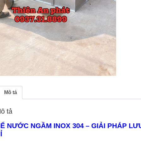
Mô tả
ô tả
Ể NƯỚC NGẦM INOX 304 – GIẢI PHÁP L
Ỉ