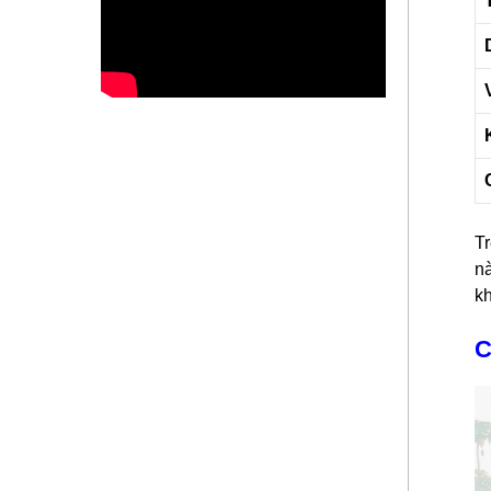
Tr
nà
kh
C