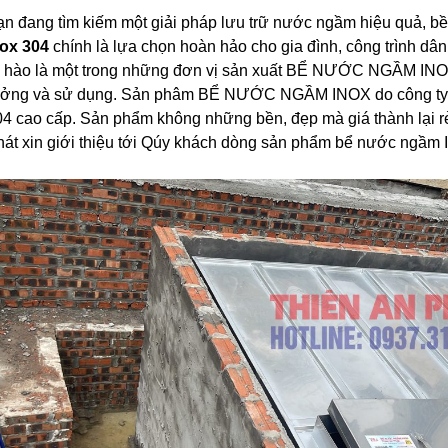
ạn đang tìm kiếm một giải pháp lưu trữ nước ngầm hiệu quả, b
nox 304
chính là lựa chọn hoàn hảo cho gia đình, công trình dâ
ự hào là một trong những đơn vị sản xuất BỂ NƯỚC NGẦM INO
ưởng và sử dụng. Sản phâm BỂ NƯỚC NGẦM INOX do công ty Th
4 cao cấp. Sản phẩm không những bền, đẹp mà giá thành lại rẻ 
hát xin giới thiệu tới Qúy khách dòng sản phẩm bể nước ngầm 