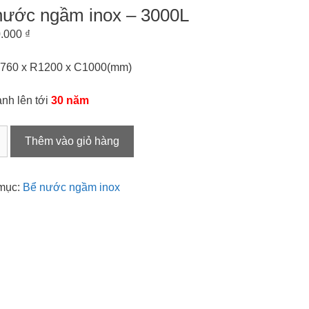
nước ngầm inox – 3000L
0.000
₫
2760 x R1200 x C1000(mm)
nh lên tới
30 năm
Thêm vào giỏ hàng
mục:
Bể nước ngầm inox