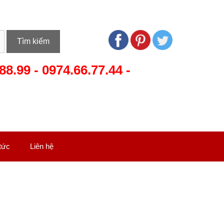
Tìm kiếm
88.99
-
0974.66.77.44
-
 tức
Liên hệ