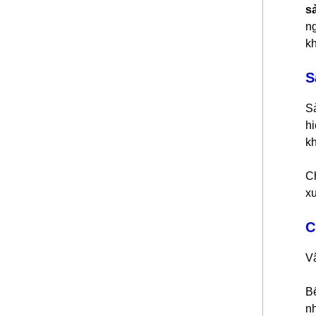
s
ng
k
S
S
hi
k
C
xu
C
Vậ
Bể
n