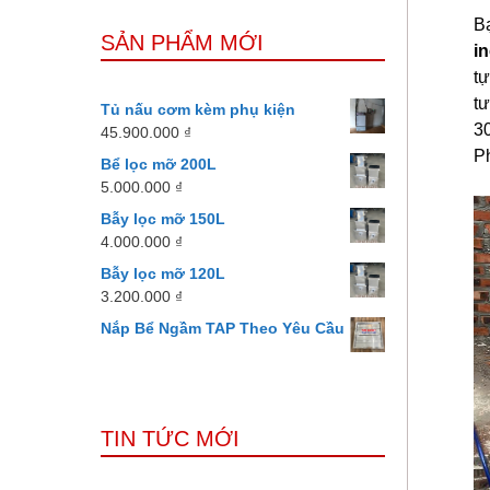
B
SẢN PHẨM MỚI
i
t
t
Tủ nấu cơm kèm phụ kiện
30
45.900.000
₫
P
Bể lọc mỡ 200L
5.000.000
₫
Bẫy lọc mỡ 150L
4.000.000
₫
Bẫy lọc mỡ 120L
3.200.000
₫
Nắp Bể Ngầm TAP Theo Yêu Cầu
TIN TỨC MỚI