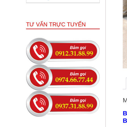
TƯ VẤN TRỰC TUYẾN
M
B
B